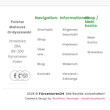
Navigation:
Informationen:
Shop /
Mein
Polstar
konto:
Mateusz
Startseite
Allgemeine
Ordyszewski
Geschäftsbedingungen
Mein
Shop
Strażacka
Konto
Impressum
28A,
Über
89-200
Warenkorb
uns
Datenschutzerklärung
Rynarzewo
Polen
Blog
Widerrufsbelehrung
Kontakt
Versand und
Zahlungsbedingungen
2026
©
Fürsenioren24
. Alle Rechte vorbehalten!
Created & Design by:
WordPress Developer - Paweł Kwiatkowski