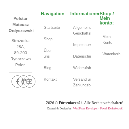
Navigation:
Informationen:
Shop /
Mein
Polstar
konto:
Mateusz
Startseite
Allgemeine
Ordyszewski
Geschäftsbedingungen
Mein
Shop
Strażacka
Konto
Impressum
28A,
Über
89-200
Warenkorb
uns
Datenschutzerklärung
Rynarzewo
Polen
Blog
Widerrufsbelehrung
Kontakt
Versand und
Zahlungsbedingungen
2026
©
Fürsenioren24
. Alle Rechte vorbehalten!
Created & Design by:
WordPress Developer - Paweł Kwiatkowski