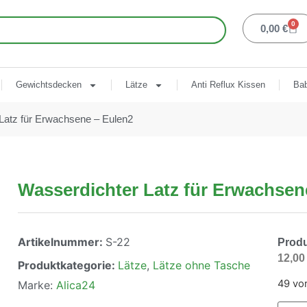
0
0,00
€
Gewichtsdecken
Lätze
Anti Reflux Kissen
Bab
Latz für Erwachsene – Eulen2
Wasserdichter Latz für Erwachsen
Artikelnummer:
S-22
Produ
12,0
Produktkategorie:
Lätze
,
Lätze ohne Tasche
49 vor
Marke:
Alica24