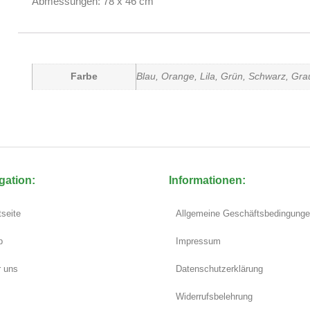
Abmessungen: 78 x 46 cm
Farbe
Blau, Orange, Lila, Grün, Schwarz, Gra
gation:
Informationen:
tseite
Allgemeine Geschäftsbedingung
p
Impressum
 uns
Datenschutzerklärung
Widerrufsbelehrung