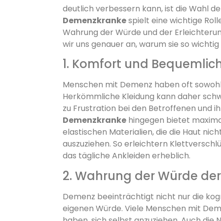
deutlich verbessern kann, ist die Wahl de
Demenzkranke
spielt eine wichtige Rol
Wahrung der Würde und der Erleichterung
wir uns genauer an, warum sie so wichtig i
1. Komfort und Bequemlichk
Menschen mit Demenz haben oft sowohl 
Herkömmliche Kleidung kann daher schwer
zu Frustration bei den Betroffenen und i
Demenzkranke
hingegen bietet maximal
elastischen Materialien, die die Haut nich
auszuziehen. So erleichtern Klettversch
das tägliche Ankleiden erheblich.
2. Wahrung der Würde der
Demenz beeinträchtigt nicht nur die kog
eigenen Würde. Viele Menschen mit Deme
haben, sich selbst anzuziehen. Auch die N